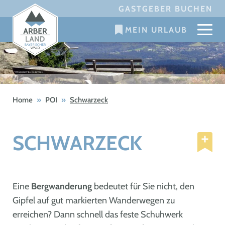
Skip
GASTGEBER BUCHEN
to
MEIN URLAUB
content
Home
»
POI
»
Schwarzeck
SCHWARZECK
Eine
Bergwanderung
bedeutet für Sie nicht, den
Gipfel auf gut markierten Wanderwegen zu
erreichen? Dann schnell das feste Schuhwerk