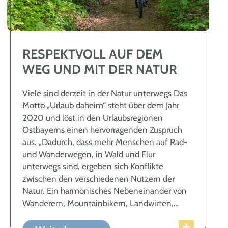
RESPEKTVOLL AUF DEM
WEG UND MIT DER NATUR
Viele sind derzeit in der Natur unterwegs Das
Motto „Urlaub daheim“ steht über dem Jahr
2020 und löst in den Urlaubsregionen
Ostbayerns einen hervorragenden Zuspruch
aus. „Dadurch, dass mehr Menschen auf Rad-
und Wanderwegen, in Wald und Flur
unterwegs sind, ergeben sich Konflikte
zwischen den verschiedenen Nutzern der
Natur. Ein harmonisches Nebeneinander von
Wanderern, Mountainbikern, Landwirten,
Förstern, Grundbesitzern, Jägern und vielen
anderen ist dem Tourismusverband ein