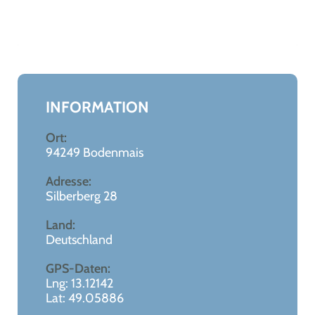
Leaflet
|
©
OpenStreetMap
+
−
INFORMATION
Ort:
94249 Bodenmais
Adresse:
Silberberg 28
Land:
Deutschland
GPS-Daten:
Lng: 13.12142
Lat: 49.05886