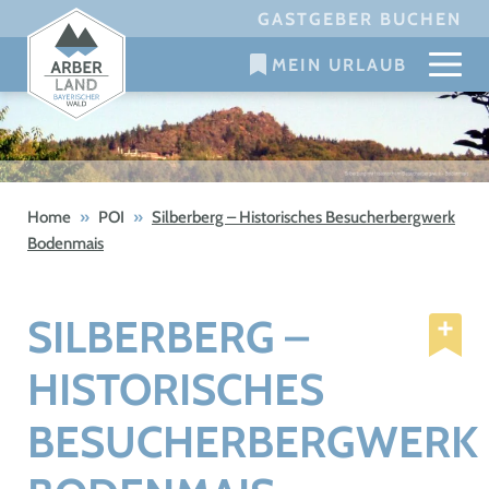
Skip
GASTGEBER BUCHEN
to
MEIN URLAUB
content
Home
»
POI
»
Silberberg – Historisches Besucherbergwerk
Bodenmais
SILBERBERG –
HISTORISCHES
BESUCHERBERGWERK