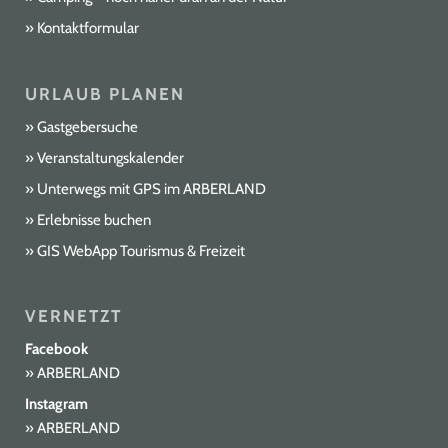
Bayerwaldgipfel 8-Tausender-Überschreitung
Kontaktformular
zum Großen Arber: Eine herrliche Hochtour über
8 Gipfel über 1000 m mit königlichem Ziel Großer
Arber über Risslochfälle: Erlebnisreiche Tour durch
URLAUB PLANEN
das Naturschutzgebiet Rissloch.
Gastgebersuche
Veranstaltungskalender
Unterwegs mit GPS im ARBERLAND
Erlebnisse buchen
GIS WebApp Tourismus & Freizeit
VERNETZT
Facebook
ARBERLAND
Instagram
ARBERLAND