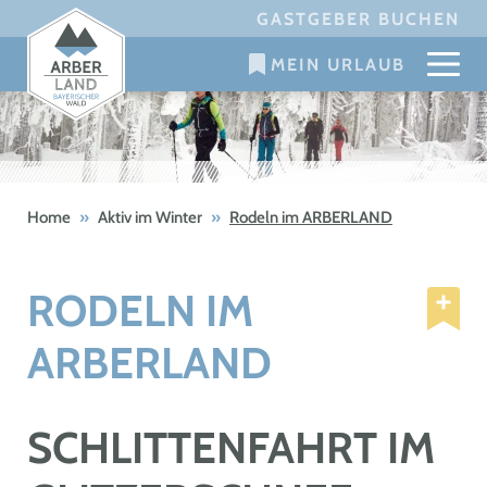
Skip
GASTGEBER BUCHEN
to
MEIN URLAUB
content
Home
»
Aktiv im Winter
»
Rodeln im ARBERLAND
RODELN IM
ARBERLAND
SCHLITTENFAHRT IM