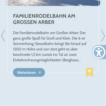
FAMILIENRODELBAHN AM
GROSSEN ARBER
Die Familienrodelbahn am Großen Arber: Der
ganz große Spaß für Groß und Klein. Die 6-er
Sonnenhang-Sesselbahn bringt Sie hinauf auf
1200 m Höhe und von dort geht es über
beschneite 1,2 km zurück ins Tal an zwei
Einkehrschwungmöglichkeiten (Berghaus
Sonnenfels & dem Thurnhofstüberl) und dem
ArBär-Kinderland vorbei. Eine verkürzte Variante
Weiterlesen
der Rodelbahn finden Sie direkt neben dem
ArBär-Kinderland. Ein kostenloser Shuttle-Bus
bringt Sie wieder zurück zur Sesselbahn