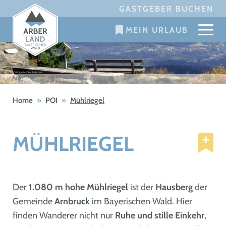
Skip
GASTGEBER BUCHEN
to
MEIN URLAUB
content
Home
»
POI
»
Mühlriegel
MÜHLRIEGEL
Der
1.080 m hohe Mühlriegel
ist der
Hausberg
der
Gemeinde
Arnbruck
im Bayerischen Wald. Hier
finden Wanderer nicht nur
Ruhe und stille Einkehr
,