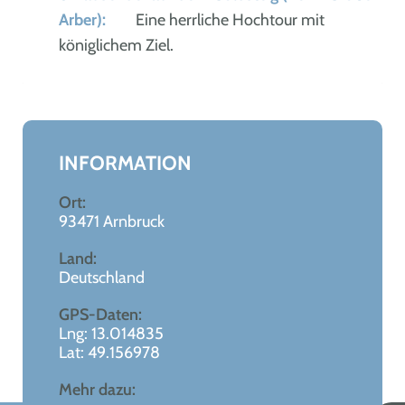
Arber):
Eine herrliche Hochtour mit
königlichem Ziel.
Leaflet
|
©
OpenStreetMap
+
−
INFORMATION
Ort:
93471 Arnbruck
Land:
Deutschland
GPS-Daten:
Lng: 13.014835
Lat: 49.156978
Mehr dazu: