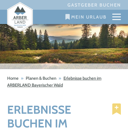
Skip
GASTGEBER BUCHEN
to
MEIN URLAUB
content
Home
»
Planen & Buchen
»
Erlebnisse buchen im
ARBERLAND Bayerischer Wald
ERLEBNISSE
BUCHEN IM