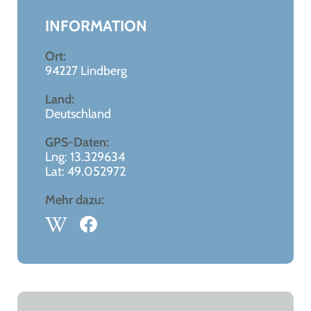
−
INFORMATION
Ort:
94227 Lindberg
Land:
Deutschland
GPS-Daten:
Lng: 13.329634
Lat: 49.052972
Mehr dazu: