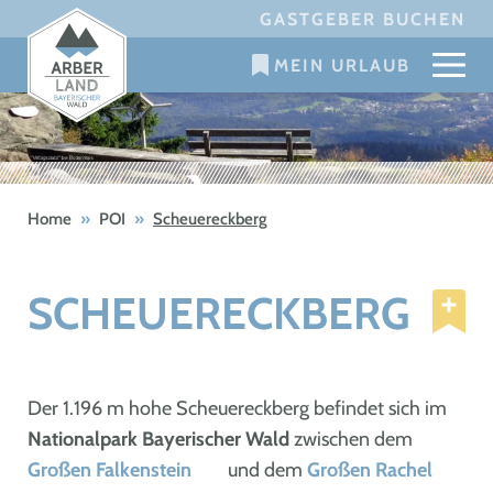
Skip
GASTGEBER BUCHEN
to
MEIN URLAUB
content
Home
»
POI
»
Scheuereckberg
SCHEUERECKBERG
Der 1.196 m hohe Scheuereckberg befindet sich im
Nationalpark Bayerischer Wald
zwischen dem
Großen Falkenstein
und dem
Großen Rachel