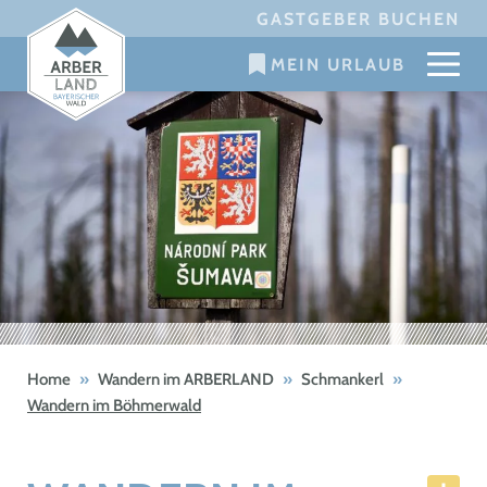
Skip
GASTGEBER BUCHEN
to
MEIN URLAUB
content
Home
»
Wandern im ARBERLAND
»
Schmankerl
»
Wandern im Böhmerwald