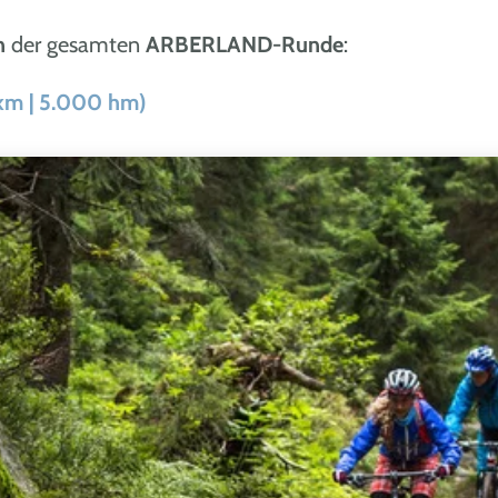
n
der gesamten
ARBERLAND-Runde
:
m | 5.000 hm)