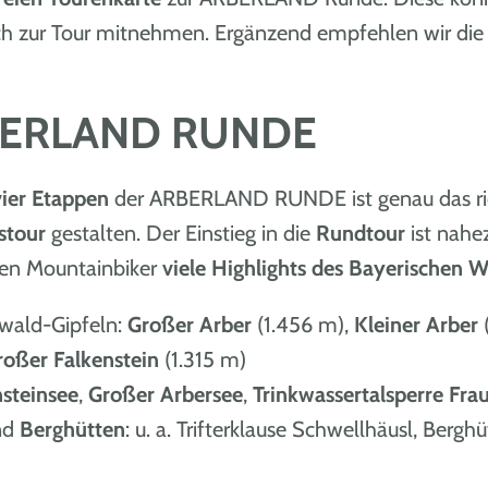
h zur Tour mitnehmen. Ergänzend empfehlen wir di
BERLAND RUNDE
vier Etappen
der ARBERLAND RUNDE ist genau das ric
stour
gestalten. Der Einstieg in die
Rundtour
ist nahe
rten Mountainbiker
viele Highlights des Bayerischen 
wald-Gipfeln:
Großer Arber
(1.456 m),
Kleiner Arber
roßer Falkenstein
(1.315 m)
steinsee
,
Großer Arbersee
,
Trinkwassertalsperre Fra
nd
Berghütten
: u. a. Trifterklause Schwellhäusl, Ber