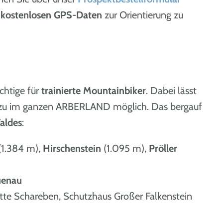
e
kostenlosen GPS-Daten
zur Orientierung zu
htige für
trainierte Mountainbiker
. Dabei lässt
zu im ganzen ARBERLAND möglich. Das bergauf
Waldes
:
(1.384 m),
Hirschenstein
(1.095 m),
Pröller
uenau
ghütte Schareben, Schutzhaus Großer Falkenstein