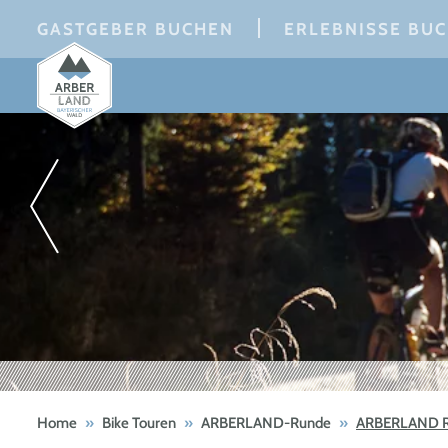
Skip
GASTGEBER BUCHEN
ERLEBNISSE BU
to
content
Home
»
Bike Touren
»
ARBERLAND-Runde
»
ARBERLAND R