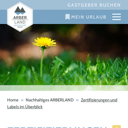
Skip
GASTGEBER BUCHEN
to
MEIN URLAUB
content
Home
»
Nachhaltiges ARBERLAND
»
Zertifizierungen und
Labels im Überblick