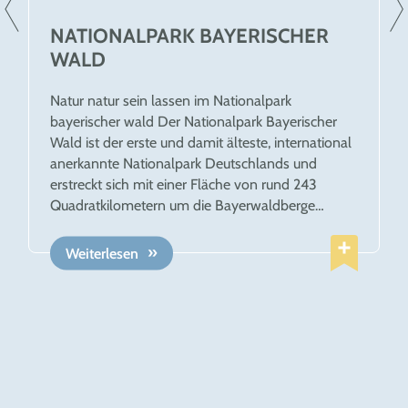
NATIONALPARK BAYERISCHER
WALD
Natur natur sein lassen im Nationalpark
bayerischer wald Der Nationalpark Bayerischer
Wald ist der erste und damit älteste, international
anerkannte Nationalpark Deutschlands und
erstreckt sich mit einer Fläche von rund 243
Quadratkilometern um die Bayerwaldberge
Falkenstein, Rachel und Lusen und bildet
zusammen mit dem angrenzenden Nationalpark
Weiterlesen
Šumava in Tschechien das größte
Waldschutzgebiet Mitteleuropas. Dem
willkommenen Gast bietet sich ein breites
Spektrum an Möglichkeiten, diesen Wald in seiner
einzigartigen Form zu erkunden, um die
spannenden Prozesse bei der Entstehung einer
neuen Waldwildnis mitten in Europa hautnah