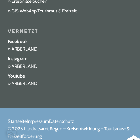
Erlebnisse buchen
Region am Aufichtenwaldsteg bei Spiegelau, in
alten Urwäldern auf dem Naturerlebnispfad
GIS WebApp Tourismus & Freizeit
Watzlik-Hain bei Zwieslerwaldhaus und im
Moorbereich auf dem […]
VERNETZT
Facebook
ARBERLAND
Instagram
ARBERLAND
Youtube
ARBERLAND
Startseite
Impressum
Datenschutz
© 2026 Landratsamt Regen – Kreisentwicklung – Tourismus- &
Freizeitförderung