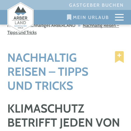
Skip
GASTGEBER BUCHEN
to
MEIN URLAUB
content
Home
»
Nachhaltiges ARBERLAND
»
Nachhaltig Reisen –
Tipps und Tricks
NACHHALTIG
REISEN – TIPPS
UND TRICKS
KLIMASCHUTZ
BETRIFFT JEDEN VON