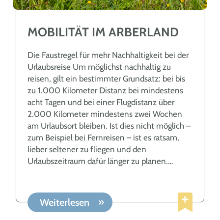
MOBILITÄT IM ARBERLAND
Die Faustregel für mehr Nachhaltigkeit bei der
Urlaubsreise Um möglichst nachhaltig zu
reisen, gilt ein bestimmter Grundsatz: bei bis
zu 1.000 Kilometer Distanz bei mindestens
acht Tagen und bei einer Flugdistanz über
2.000 Kilometer mindestens zwei Wochen
am Urlaubsort bleiben. Ist dies nicht möglich –
zum Beispiel bei Fernreisen – ist es ratsam,
lieber seltener zu fliegen und den
Urlaubszeitraum dafür länger zu planen.
Anreise – gute Planung lohnt sich Die An- und
Abreise trägt mit bis zu 75 % zu den gesamten
CO2-Emissionen einer Reise bei. Deshalb
Weiterlesen
spielt im Sinne der Nachhaltigkeit auch die