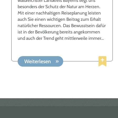
waldreichster Landkreis Bayerns liegt uns
unter anderem: Auch im ARBERLAND gibt es
besonders der Schutz der Natur am Herzen.
ein großes Angebot an Selbst- und
Mit einer nachhaltigen Reiseplanung leisten
Direktvermarktern, welche Sie durch Ihren
auch Sie einen wichtigen Beitrag zum Erhalt
Einkauf im Urlaub unterstützen können.
natürlicher Ressourcen. Das Bewusstsein dafür
Konsumieren Sie nachhaltig – auch im Urlaub!
ist in der Bevölkerung bereits angekommen
Hier finden Sie Wochenmärkte im
und auch der Trend geht mittlerweile immer
ARBERLAND. Saisonal, bio und regional
weiter dahin, seine Reisen nachhaltig zu
einkaufen – auf was muss ich achten? Wer
gestalten. In der Urlaubsregion ARBERLAND
nachhaltig einkaufen möchte, wird häufig mit
wird NACHHALTIGKEIT großgeschrieben.
verschiedenen Bezeichnungen konfrontiert.
Weiterlesen
Neben einer guten Erreichbarkeit mit dem
Man kann jedoch nicht immer davon
ÖPNV, einem breiten Angebot an regionalen
ausgehen, dass regionale Lebensmittel
und fairen Produkten,
gleichzeitig auch biologisch hergestellt wurden.
Nationalparkeinrichtungen direkt vor Ort sowie
Denn bio ist nicht gleich regional und regional
herzlichen und offenen Gastgebern gibt es in
ist nicht gleich bio. Es sei denn, ein regionaler
unserer schönen Region noch vieles mehr zu
Landwirt hat sich auf Bio-Produkte
entdecken. Überzeugen Sie sich selbst! Aber
spezialisiert. Viele der „Bio-Lebensmittel“
was bedeutet eigentlich nachhaltiger
werden jedoch im Ausland produziert und im
tourismus? Nachhaltiges Reisen oder auch
Anschluss nach Deutschland geliefert. Gerade