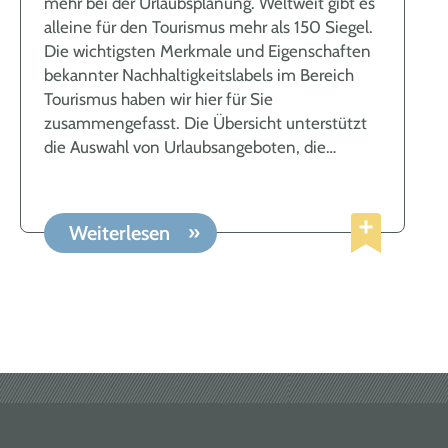
mehr bei der Urlaubsplanung. Weltweit gibt es
„Untätigkeit“ ansteckend ist, das heißt: Wenn
alleine für den Tourismus mehr als 150 Siegel.
Sie ein Problem oder eine Herausforderung
Die wichtigsten Merkmale und Eigenschaften
erkennen – zum Beispiel zu viel
bekannter Nachhaltigkeitslabels im Bereich
Plastikkonsum – aber niemanden sehen, der
Tourismus haben wir hier für Sie
reagiert, werden Sie das Problem weniger
zusammengefasst. Die Übersicht unterstützt
ernst oder gar nicht wahr nehmen und deshalb
die Auswahl von Urlaubsangeboten, die
auch nicht reagieren. Das bedeutet im
einerseits die Umwelt schonen, andererseits
Umkehrschluss: Ihr Verhalten rüttelt andere
die kulturellen Gegebenheiten vor Ort
wach! Der Einfluss unseres Verhaltens im
respektieren und somit einen positiven
Alltag ist daher nicht zu unterschätzen. Was
Weiterlesen
Nutzen bringen. Generell gilt: Je mehr ein
können touristische Dienstleister konkret im
Gütesiegel soziale, kulturelle und
Rahmen des Themas Nachhaltigkeit tun?
wirtschaftliche Anliegen der einheimischen
Nachhaltigkeit – Urlaub auf dem Bauernhof
Bevölkerung berücksichtigt, desto mehr kann
Gäste, die auf zertifiziert nachhaltigen
es zu einer nachhaltigeren Entwicklung der
Urlaubsbauernhöfen ihre Ferien verbringen,
Region beitragen. Genießen Sie Ihren Urlaub
dürfen sich über viel Natürlichkeit,
bewusst & nachhaltig – bei uns im
schadstoffarme Materialien und hochwertiges
ARBERLAND! Hier eine Auswahl an
Vollholz-Mobiliar freuen. Ebenso über […]
nachhaltigen Tourismussiegeln ViabonoDas