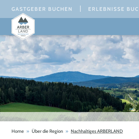
Skip
GASTGEBER BUCHEN
ERLEBNISSE BU
to
content
Home
»
Über die Region
»
Nachhaltiges ARBERLAND