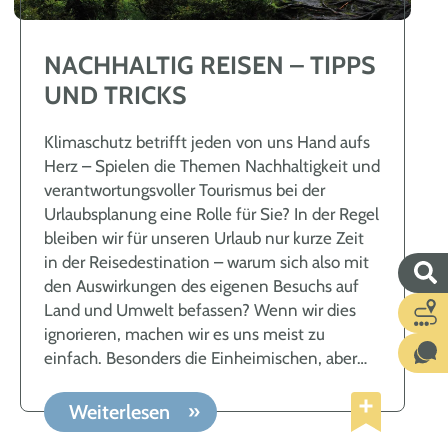
NACHHALTIG REISEN – TIPPS
UND TRICKS
Klimaschutz betrifft jeden von uns Hand aufs
Herz – Spielen die Themen Nachhaltigkeit und
verantwortungsvoller Tourismus bei der
Urlaubsplanung eine Rolle für Sie? In der Regel
bleiben wir für unseren Urlaub nur kurze Zeit
in der Reisedestination – warum sich also mit
den Auswirkungen des eigenen Besuchs auf
Land und Umwelt befassen? Wenn wir dies
ignorieren, machen wir es uns meist zu
einfach. Besonders die Einheimischen, aber
auch künftige Generationen haben ein Recht
auf Unversehrtheit der natürlichen Ressourcen
Weiterlesen
vor Ort und jeder einzelne Gast kann einen