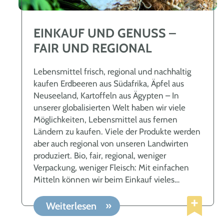
EINKAUF UND GENUSS –
FAIR UND REGIONAL
Lebensmittel frisch, regional und nachhaltig
kaufen Erdbeeren aus Südafrika, Äpfel aus
Neuseeland, Kartoffeln aus Ägypten – In
unserer globalisierten Welt haben wir viele
Möglichkeiten, Lebensmittel aus fernen
Ländern zu kaufen. Viele der Produkte werden
aber auch regional von unseren Landwirten
produziert. Bio, fair, regional, weniger
Verpackung, weniger Fleisch: Mit einfachen
Mitteln können wir beim Einkauf vieles
bewirken. Vor allem der Einkauf regional
erzeugter Lebensmittel wird immer beliebter.
Weiterlesen
Zugunsten des Klimas kaufen viele Menschen