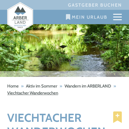
Skip
GASTGEBER BUCHEN
to
MEIN URLAUB
content
Home
»
Aktiv im Sommer
»
Wandern im ARBERLAND
»
Viechtacher Wanderwochen
VIECHTACHER