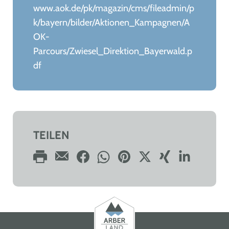
www.aok.de/pk/magazin/cms/fileadmin/p
k/bayern/bilder/Aktionen_Kampagnen/A
OK-
Parcours/Zwiesel_Direktion_Bayerwald.p
df
TEILEN