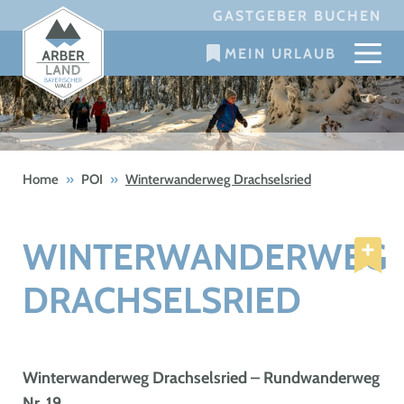
Skip
GASTGEBER BUCHEN
to
MEIN URLAUB
content
Home
»
POI
»
Winterwanderweg Drachselsried
WINTERWANDERWEG
DRACHSELSRIED
Winterwanderweg Drachselsried – Rundwanderweg
Nr. 19