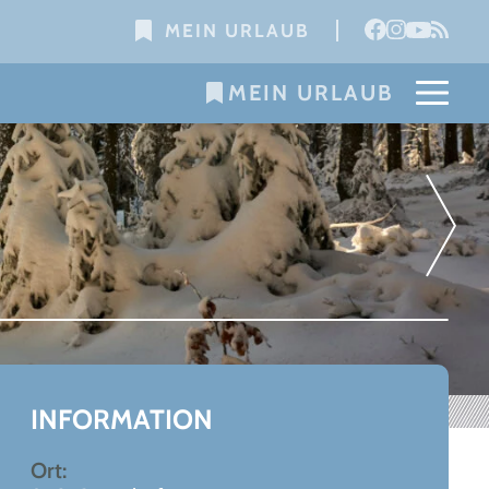
MEIN URLAUB
MEIN URLAUB
Leaflet
|
©
OpenStreetMap
+
−
INFORMATION
Ort: