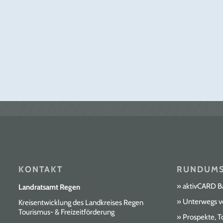
Bayerischen Wald durchzieht und miteinander
verbindet. Auf dem 1120 m hochgelegenen
Aktivzentrum Bodenmais – Bretterschachten –
drehen klassische Langläufer und Skater bis ins
Frühjahr hinein ihre Runden. Hier finden Sie
unsere Langlaufloipen und -gebiete im
Überblick:
KONTAKT
RUNDUMS
aktivCARD B
Landratsamt Regen
Unterwegs v
Kreisentwicklung des Landkreises Regen
Tourismus- & Freizeitförderung
Prospekte, T