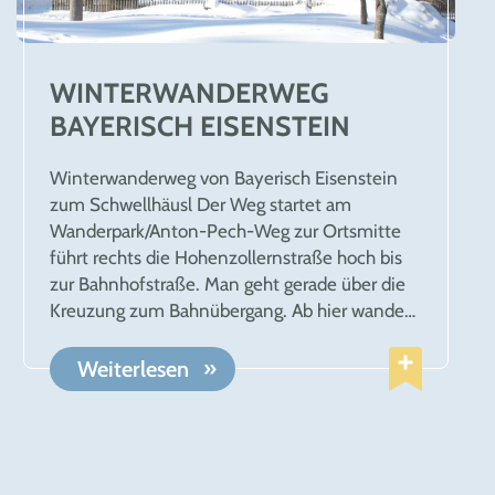
WINTERWANDERWEG
BAYERISCH EISENSTEIN
Winterwanderweg von Bayerisch Eisenstein
zum Schwellhäusl Der Weg startet am
Wanderpark/Anton-Pech-Weg zur Ortsmitte
führt rechts die Hohenzollernstraße hoch bis
zur Bahnhofstraße. Man geht gerade über die
Kreuzung zum Bahnübergang. Ab hier wandert
man durch den Nationalpark auf einem
geräumten Forstweg bergauf zum
Weiterlesen
Hochbergsattel und anschließend bergab zum
Schwellhäusl. Die Triffterklause „Schwellhäusl“
ist eine urige Gastwirtschaft. Am Kachelofen
kann man sich bei einer guten Brotzeit stärken