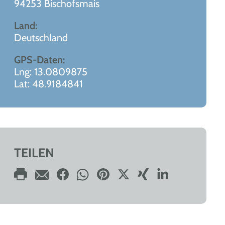
94253 Bischofsmais
Land:
Deutschland
GPS-Daten:
Lng: 13.0809875
Lat: 48.9184841
TEILEN