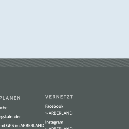
und wärmen. Der Rückweg erfolgt auf gleicher
Strecke. Alternative für den Rückweg: Man
wandert über das Eiserne Kreuz oder den
Wanderweg mit der Markierung Lindenblatt
nach Ludwigsthal, ab hier hat man die
Möglichkeit im Stundentakt mit der Waldbahn
nach Bayerisch Eisenstein zurückzufahren.
Start: Wanderpark / kostenloser Parkplatz /
Anton-Pech-Weg Streckenlänge: 8 KM
Schwierigkeitsgrad: mittel Tipp: Rodel
mitnehmen, Abfahrt 3 km, keine offizielle
Rodelbahn.
VERNETZT
PLANEN
Facebook
uche
ARBERLAND
ngskalender
Instagram
 mit GPS im ARBERLAND
ARBERLAND