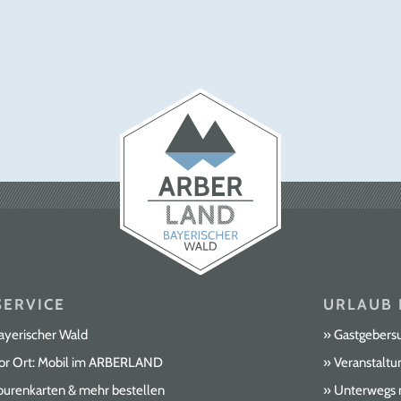
Winterfeeling pur. Eishockeyspieler,
Schlittschuhläufer, Eisprinzessin, Zuschauer
oder Anfänger – in der Eishalle Regen kommt
jeder auf seine Kosten! Öffentlicher Eislauf:
Alle Familienmitglieder können hier ihre
Fähigkeiten beim Schlittschuhlaufen erproben.
Schon die Kleinen wirbeln zwischen Ihren
Eltern herum und freuen sich über Ihre
Fortschritte. Kleine Tänzerinnen trainieren Ihre
Drehungen und die schnellen Läufer arbeiten
an ihrer Geschwindigkeit. Disco on Ice: Zu
einem heißen Tipp bei Jugendlichen und
Junggebliebenen hat sich die Veranstaltung
„Disco on Ice“ entwickelt. In relaxter
ERVICE
URLAUB 
Atmosphäre bei angesagter Musik und
fantasievollen Lichteffekten kann man den
ayerischer Wald
Gastgebers
Alltag hinter sich lassen, Freunde treffen,
or Ort: Mobil im ARBERLAND
Veranstaltu
tanzen, quatschen, flirten oder einfach nur
ourenkarten & mehr bestellen
Unterwegs
Spass haben. Eishockey: In der „Eiszeit“