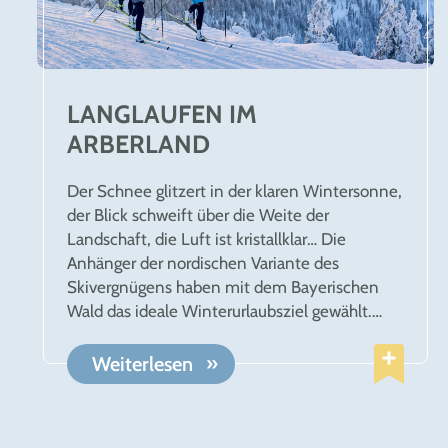
LANGLAUFEN IM
ARBERLAND
Der Schnee glitzert in der klaren Wintersonne,
der Blick schweift über die Weite der
Landschaft, die Luft ist kristallklar… Die
Anhänger der nordischen Variante des
Skivergnügens haben mit dem Bayerischen
Wald das ideale Winterurlaubsziel gewählt.
Allein im ARBERLAND können Langläufer auf
einem über 600 km langen Loipennetz ihrer
Weiterlesen
Leidenschaft auf zwei Brettern nachgehen.
Besonderes Highlight ist die „Bayerwald-Loipe“,
die als Skifernwanderweg den gesamten