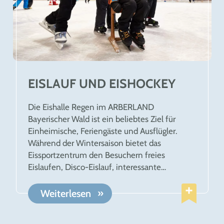
EISLAUF UND EISHOCKEY
Die Eishalle Regen im ARBERLAND
Bayerischer Wald ist ein beliebtes Ziel für
Einheimische, Feriengäste und Ausflügler.
Während der Wintersaison bietet das
Eissportzentrum den Besuchern freies
Eislaufen, Disco-Eislauf, interessante
Eishockeyspiele und Eisstockschießen. Bei
welchem Wetter auch immer, auf perfekt
Weiterlesen
aufbereitetem Eis gilt: „Einfach guad drauf!“.
Schwingen Sie die Kufen und genießen Sie