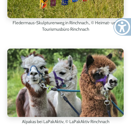
Fledermaus-Skulpturenweg in Rinchnach.
, © Heimat- und
Tourismusbüro Rinchnach
Alpakas bei LaPakAktiv
, © LaPakAktiv Rinchnach