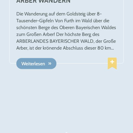
RBER WANDERN
Die Wanderung auf dem Goldsteig über 8-
Tausender-Gipfeln Von Furth im Wald über die
schönsten Berge des Oberen Bayerischen Waldes
zum Großen Arber! Der höchste Berg des
ARBERLANDES BAYERISCHER WALD, der Große
Arber, ist der krönende Abschluss dieser 80 km
langen Tour. 1. Etappe: Furth im Wald –
Grafenwiesen 2. Etappe: Grafenwiesen – Großer
Weiterlesen
Arber 3. Etappe: Großer Arber – Bayerisch
Eisenstein Leistungen 3 Übernachten mit
Frühstück in Hotels, Gasthöfen, Pensionen und
Berghütten Informationsmaterial, Wanderkarten
Organisation und Gepäcktransfer Informationen
und weitere Pauschalen für Wandern ohne
Gepäck auf dem Goldsteig.