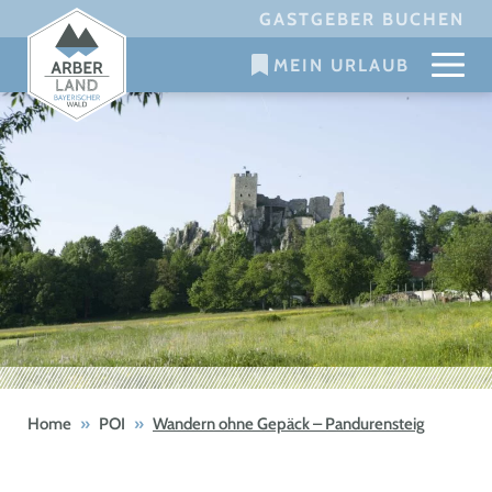
Skip
GASTGEBER BUCHEN
to
MEIN URLAUB
content
Home
»
POI
»
Wandern ohne Gepäck – Pandurensteig