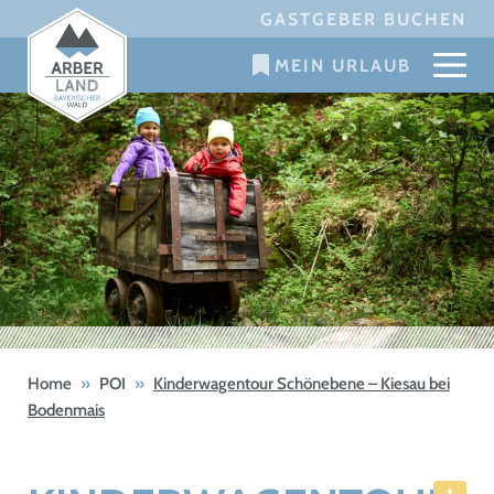
Skip
GASTGEBER BUCHEN
to
MEIN URLAUB
content
Home
»
POI
»
Kinderwagentour Schönebene – Kiesau bei
Bodenmais