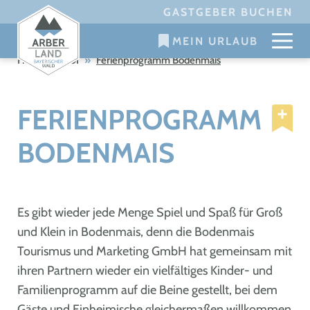
Skip
GASTGEBER BUCHEN
to
MEIN URLAUB
content
Home
»
POI
»
Ferienprogramm Bodenmais
FERIENPROGRAMM
BODENMAIS
Es gibt wieder jede Menge Spiel und Spaß für Groß
und Klein in Bodenmais, denn die Bodenmais
Tourismus und Marketing GmbH hat gemeinsam mit
ihren Partnern wieder ein vielfältiges Kinder- und
Familienprogramm auf die Beine gestellt, bei dem
Gäste und Einheimische gleichermaßen willkommen