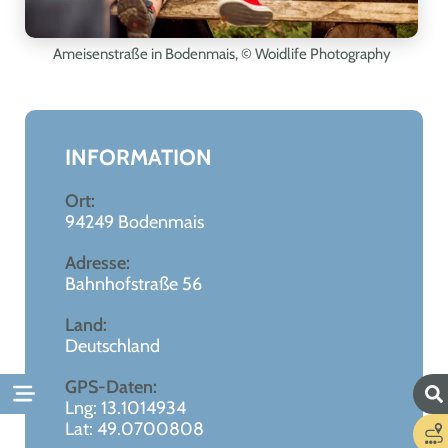
Ameisenstraße in Bodenmais,
© Woidlife Photography
Leaflet
|
©
OpenStreetMap
+
−
INFORMATION
Ort:
94249 Bodenmais
Adresse:
Bahnhofstraße 56
Land:
Deutschland
GPS-Daten:
Lng: 13.1014934
Lat: 49.0700808