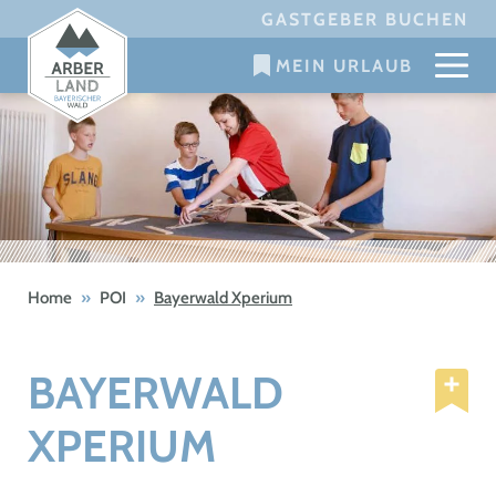
Skip
GASTGEBER BUCHEN
to
MEIN URLAUB
content
Home
»
POI
»
Bayerwald Xperium
BAYERWALD
XPERIUM