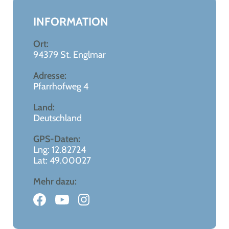
−
INFORMATION
Ort:
94379 St. Englmar
Adresse:
Pfarrhofweg 4
Land:
Deutschland
GPS-Daten:
Lng: 12.82724
Lat: 49.00027
Mehr dazu: