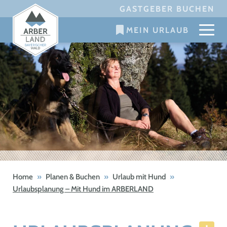
Skip
GASTGEBER BUCHEN
to
MEIN URLAUB
content
Home
»
Planen & Buchen
»
Urlaub mit Hund
»
Urlaubsplanung – Mit Hund im ARBERLAND