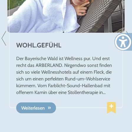
WOHL.GEFÜHL
Der Bayerische Wald ist Wellness pur. Und erst
recht das ARBERLAND. Nirgendwo sonst finden
sich so viele Wellnesshotels auf einem Fleck, die
sich um einen perfekten Rund-um-Wohlservice
kümmern. Vom Farblicht-Sound-Hallenbad mit
offenem Kamin über eine Stollentherapie in
einem echten Silberberg bis zum
tiefentspannenden Schweben auf Wolke 7.
Weiterlesen
Wellness im Grünen, Salzsteingrotte, Bio-Sauna,
Ayurveda-Massage, Heupackung, Kinder-
Märchen-Massage… Die Liste der