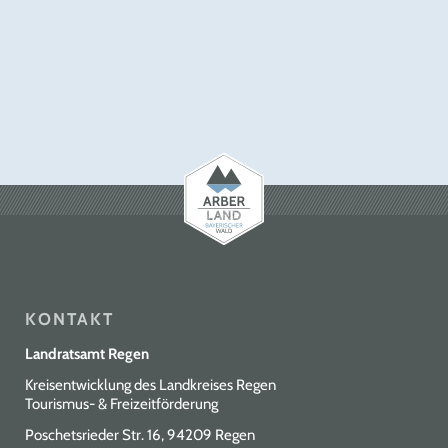
Wohlfühlangebote ist lang und vielfältig.
Loslassen, Ruhe finden und die Seele baumeln
lassen. Sich einfach pudelwohl fühlen – das
können Sie auch außerhalb der Wellnesstempel:
Bei einem Spaziergang an der frischen Luft zu
einem der vielen Wohlfühlorte mitten in der
inspirierenden Landschaft. Oder beim Genießen
von kulinarischen ARBERLAND-Spezialitäten in
geselliger Stammtischrunde. Im ARBERLAND
kommt Wellness übrigens aus der Leitung. Unser
Waldwasser schenkt Lebenskraft, schmeckt
erfrischend und köstlich…
KONTAKT
Landratsamt Regen
Kreisentwicklung des Landkreises Regen
Tourismus- & Freizeitförderung
Poschetsrieder Str. 16, 94209 Regen