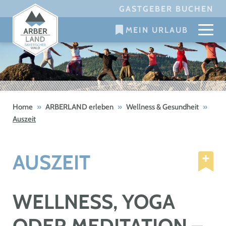
Skip
GASTGEBER BUCHEN
to
MEIN URLAUB
content
Home
»
ARBERLAND erleben
»
Wellness & Gesundheit
»
Auszeit
AUSZEIT
WELLNESS, YOGA
ODER MEDITATION –